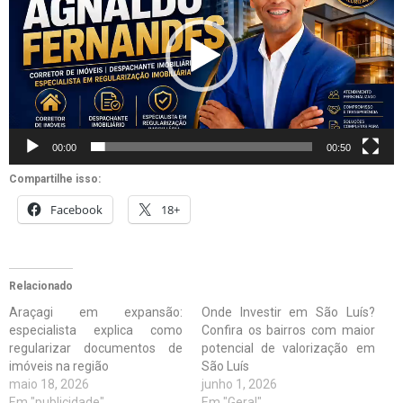
vídeo
00:00
00:50
Compartilhe isso:
Facebook
18+
Relacionado
Araçagi em expansão:
Onde Investir em São Luís?
especialista explica como
Confira os bairros com maior
regularizar documentos de
potencial de valorização em
imóveis na região
São Luís
maio 18, 2026
junho 1, 2026
Em "publicidade"
Em "Geral"