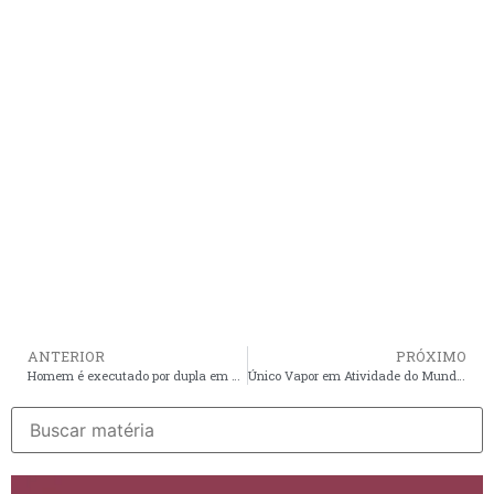
ANTERIOR
PRÓXIMO
Homem é executado por dupla em moto no bairro Jardim Tropical, em São José de Ribamar
Único Vapor em Atividade do Mundo Tem Restauração Liderada por Empresa do Maranhão