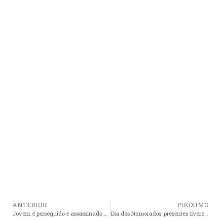
ANTERIOR
PRÓXIMO
Jovem é perseguido e assassinado a tiros em Timon
Dia dos Namorados: presentes tiverem aumento de até 8,93%