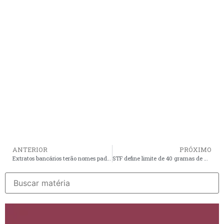
ANTERIOR
PRÓXIMO
Extratos bancários terão nomes padronizados a partir de 8 de julho
STF define limite de 40 gramas de maconha para diferenciar usuário de traficante