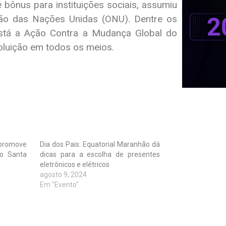
bônus para instituições sociais, assumiu
o das Nações Unidas (ONU). Dentre os
está a Ação Contra a Mudança Global do
poluição em todos os meios.
promove
Dia dos Pais: Equatorial Maranhão dá
io Santa
dicas para a escolha de presentes
eletrônicos e elétricos
agosto 9, 2024
Em "Evento"