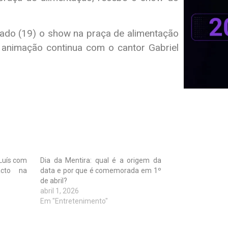
bado (19) o show na praça de alimentação
 animação continua com o cantor Gabriel
 Luís com
Dia da Mentira: qual é a origem da
acto na
data e por que é comemorada em 1º
de abril?
abril 1, 2026
Em "Entretenimento"