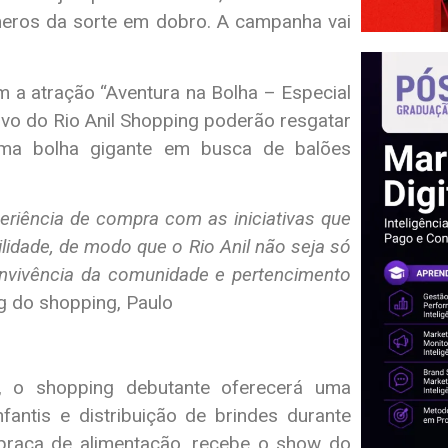
úmeros da sorte em dobro. A campanha vai
 a atração “Aventura na Bolha – Especial
ivo do Rio Anil Shopping poderão resgatar
uma bolha gigante em busca de balões
eriência de compra com as iniciativas que
idade, de modo que o Rio Anil não seja só
nvivência da comunidade e pertencimento
ng do shopping, Paulo
io, o shopping debutante oferecerá uma
antis e distribuição de brindes durante
a praça de alimentação, recebe o show do