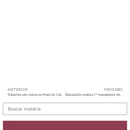
ANTERIOR
PRÓXIMO
Tubarões são vistos na Praia do Calhau e banhistas são alertados
Maranhão realiza 1º transplante de coração pelo SUS