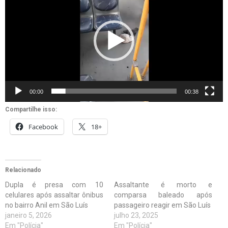
de
vídeo
00:00
00:38
Compartilhe isso:
Facebook
18+
Relacionado
Dupla é presa com 10
Assaltante é morto e
celulares após assaltar ônibus
comparsa baleado após
no bairro Anil em São Luís
passageiro reagir em São Luís
janeiro 5, 2026
julho 23, 2025
Em "Polícia"
Em "Polícia"