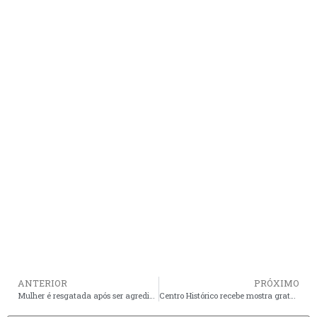
ANTERIOR
PRÓXIMO
Mulher é resgatada após ser agredida e mantida em cárcere privado pelo companheiro
Centro Histórico recebe mostra gratuita de cinema indígena nesta semana