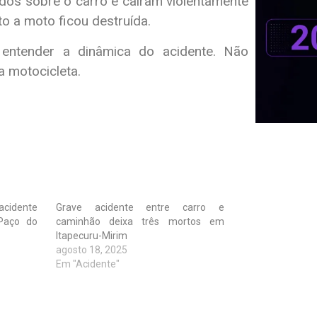
dos sobre o carro e caíram violentamente
o a moto ficou destruída.
a entender a dinâmica do acidente. Não
 motocicleta.
cidente
Grave acidente entre carro e
Paço do
caminhão deixa três mortos em
Itapecuru-Mirim
agosto 18, 2025
Em "Acidente"