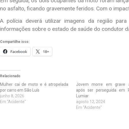
Em seguida, os dois ocupantes da moto foram lança
no asfalto, ficando gravemente feridos. Com o impact
A polícia deverá utilizar imagens da região par
informações sobre o estado de saúde do condutor da
Compartilhe isso:
Facebook
18+
Relacionado
Mulher cai de moto e é atropelada
Jovem morre em grave a
por carro em São Luís
após ser perseguida em 
junho 8, 2026
Lumiar
Em "Acidente"
agosto 12, 2024
Em "Acidente"