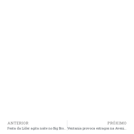
ANTERIOR
PRÓXIMO
Festa da Líder agita noite no Big Brother Brasil 26
Ventania provoca estragos na Avenida Litorânea, em São Luís