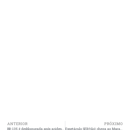
ANTERIOR
PRÓXIMO
BR-135 é desbloqueada após acidente com 14 veículos no Maranhão
Espetáculo SER(tão) chega ao Maranhão com oficinas de dança