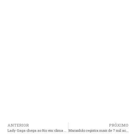
ANTERIOR
PRÓXIMO
Lady Gaga chega ao Rio em clima de mistério e entra no Copacabana Palace pelos fundos
Maranhão registra mais de 7 mil acidentes de trabalho em dois anos