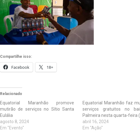
Compartilhe isso:
Facebook
18+
Relacionado
Equatorial Maranhão promove
Equatorial Maranhão faz mu
mutirão de serviços no Sítio Santa
serviços gratuitos no bai
Eulália
Palmeira nesta quarta-feira 
agosto 8, 2024
abril 16, 2024
Em "Evento"
Em "Ação"