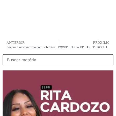
ANTERIOR
PRÓXIMO
Jovem é assassinado com sete tiros na Avenida Litorânea em São Luís; mulher que estava com ele fugiu com os assassinos
POCKET SHOW DE JANETH ROCHA NESSA SEXTA NA VILLA DO VINHO BIST