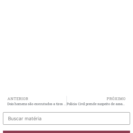
ANTERIOR
PRÓXIMO
Dois homens são executados a tiros no bairro de Fátima, em São Luís
Polícia Civil prende suspeito de assassinar desafeto a facadas em Caxias