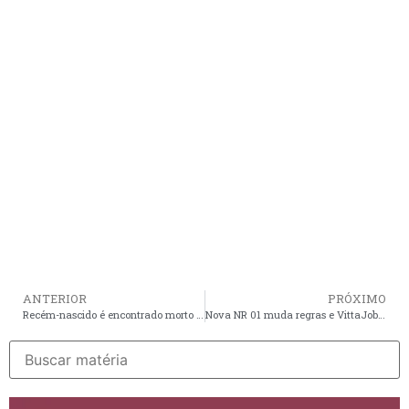
ANTERIOR
PRÓXIMO
Recém-nascido é encontrado morto dentro de vaso sanitário e mãe é presa em Balsas
Nova NR 01 muda regras e VittaJob oferece consultoria grátis em São Luís