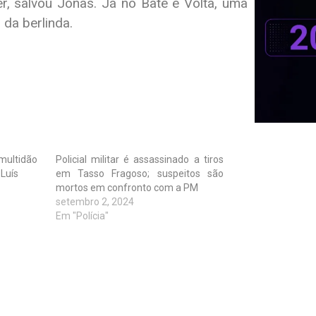
, salvou Jonas. Já no Bate e Volta, uma
 da berlinda.
multidão
Policial militar é assassinado a tiros
Luís
em Tasso Fragoso; suspeitos são
mortos em confronto com a PM
setembro 2, 2024
Em "Polícia"