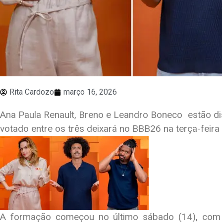
Rita Cardozo
março 16, 2026
Ana Paula Renault, Breno e Leandro Boneco estão dis
votado entre os três deixará no BBB26 na terça-feira 
A formação começou no último sábado (14), com 