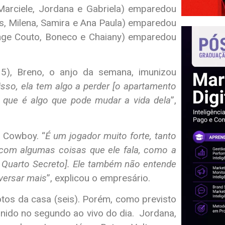
Marciele, Jordana e Gabriela) emparedou
s, Milena, Samira e Ana Paula) emparedou
ange Couto, Boneco e Chaiany) emparedou
5), Breno, o anjo da semana, imunizou
so, ela tem algo a perder [o apartamento
 que é algo que pode mudar a vida dela
”,
o Cowboy. “
É um jogador muito forte, tanto
 com algumas coisas que ele fala, como a
do Quarto Secreto]. Ele também não entende
versar mais
”, explicou o empresário.
tos da casa (seis). Porém, como previsto
inido no segundo ao vivo do dia. Jordana,